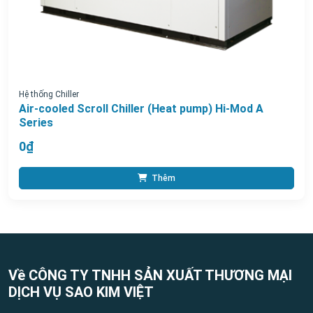
Hệ thống Chiller
Air-cooled Scroll Chiller (Heat pump) Hi-Mod A
Series
0₫
Thêm
Về CÔNG TY TNHH SẢN XUẤT THƯƠNG MẠI
DỊCH VỤ SAO KIM VIỆT