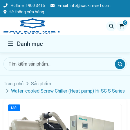
Hotline:
1900 3415
Email:
info@saokimviet.com
Hệ thống cửa hàng
0
Danh mục
Trang chủ
Sản phẩm
Water-cooled Screw Chiller (Heat pump) Hi-SC S Series
Mới