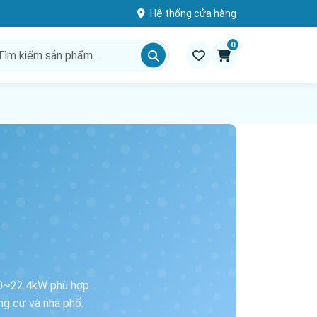
Hệ thống cửa hàng
0
.0~22.4kW phù hợp
ng cư và nhà phố.