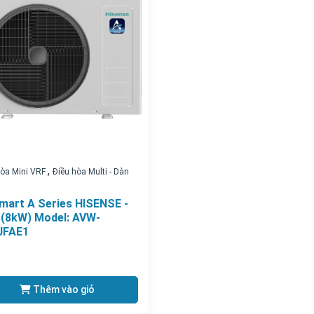
,
hòa Mini VRF
Điều hòa Multi - Dàn
mart A Series HISENSE -
(8kW) Model: AVW-
JFAE1
Thêm vào giỏ