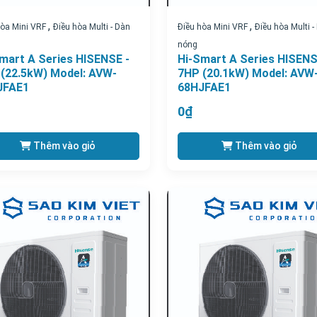
,
,
hòa Mini VRF
Điều hòa Multi - Dàn
Điều hòa Mini VRF
Điều hòa Multi -
nóng
mart A Series HISENSE -
Hi-Smart A Series HISENS
(22.5kW) Model: AVW-
7HP (20.1kW) Model: AVW
JFAE1
68HJFAE1
0₫
Thêm vào giỏ
Thêm vào giỏ