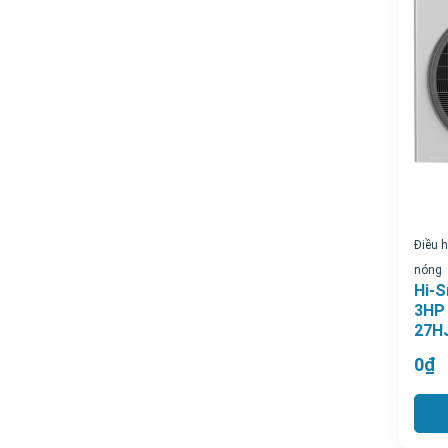
Điều 
nóng
Hi-S
3HP 
27H
0₫