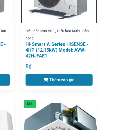
,
 Dàn
Điều hòa Mini VRF
Điều hòa Multi - Dàn
nóng
E -
Hi-Smart A Series HISENSE -
-
4HP (12.15kW) Model: AVW-
42HJFAE1
0₫
Thêm vào giỏ
Mới