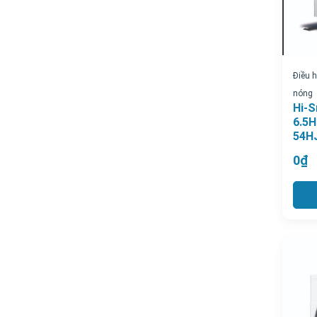
Điều 
nóng
Hi-S
6.5H
54H
0₫