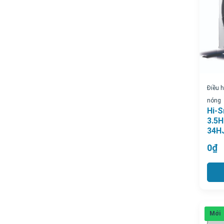
Điều 
nóng
Hi-S
3.5H
34H
0₫
Mới