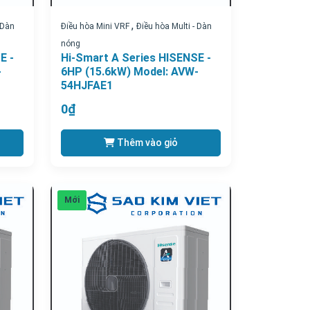
,
 Dàn
Điều hòa Mini VRF
Điều hòa Multi - Dàn
nóng
E -
Hi-Smart A Series HISENSE -
-
6HP (15.6kW) Model: AVW-
54HJFAE1
0₫
Thêm vào giỏ
Mới