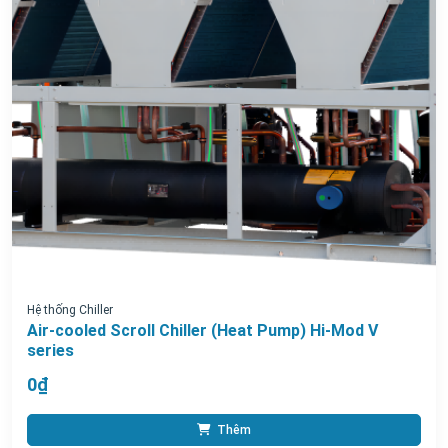
Hệ thống Chiller
Air-cooled Scroll Chiller (Heat Pump) Hi-Mod V
series
0₫
Thêm