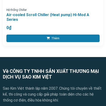
Hệ thống Chiller
Air-cooled Scroll Chiller (Heat pump) Hi-Mod A
Series
0₫
Thêm
Về CÔNG TY TNHH SẢN XUẤT THƯƠNG MẠI
DỊCH VỤ SAO KIM VIỆT
Sao Kim Việt thành lập năm 2007. Chúng tôi chuyên về thiết
kế, thi công và cung cấp giải pháp toàn diện cho các hệ
thống cơ điện, điều hòa không khí.