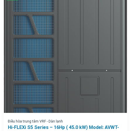
Điều hòa trung tâm VRF - Dàn lạnh
Hi-FLEXi S5 Series – 16Hp ( 45.0 kW) Model: AVWT-