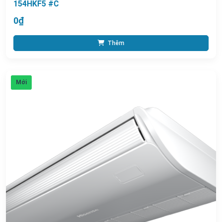
154HKF5 #C
0₫
Thêm
Mới