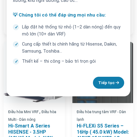
xưởng, khu nghỉ dưỡng, cao ốc...
AVW-42HJFAE1
0₫
💡 Chúng tôi có thể đáp ứng mọi nhu cầu:
Thêm
Thêm
Lắp đặt hệ thống từ nhỏ (1–2 dàn nóng) đến quy
mô lớn (10+ dàn VRF)
Cung cấp thiết bị chính hãng từ Hisense, Daikin,
Mới
Samsung, Toshiba…
Thiết kế – thi công – bảo trì trọn gói
Tiếp tục
,
Điều hòa Mini VRF
Điều hòa
Điều hòa trung tâm VRF - Dàn
Multi - Dàn nóng
lạnh
Hi-Smart A Series
Hi-FLEXi S5 Series –
HISENSE - 3.5HP
16Hp ( 45.0 kW) Model: