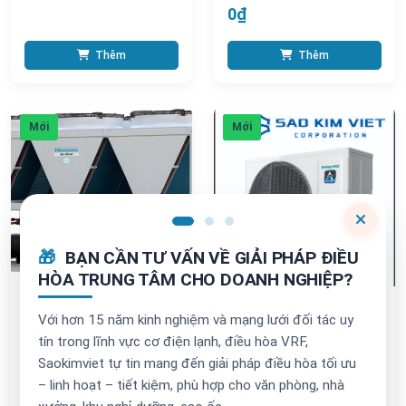
0₫
Thêm
Thêm
Mới
Mới
🎁
BẠN CẦN TƯ VẤN VỀ GIẢI PHÁP ĐIỀU
HÒA TRUNG TÂM CHO DOANH NGHIỆP?
,
Hệ thống Chiller
Điều hòa Mini VRF
Điều hòa
Với hơn 15 năm kinh nghiệm và mạng lưới đối tác uy
Air-cooled Scroll
Multi - Dàn nóng
tín trong lĩnh vực cơ điện lạnh, điều hòa VRF,
Chiller (Heat Pump)
Hi-Smart A Series
Saokimviet tự tin mang đến giải pháp điều hòa tối ưu
Hi-Mod V series
HISENSE - 4HP
– linh hoạt – tiết kiệm, phù hợp cho văn phòng, nhà
(12.15kW) Model:
0₫