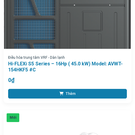
Điều hòa trung tâm VRF - Dàn lạnh
Hi-FLEXi S5 Series – 16Hp ( 45.0 kW) Model: AVWT-
154HKF5 #C
0₫
Thêm
Mới