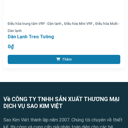
,
,
Điều hòa trung tâm VRF - Dàn lạnh
Điều hòa Mini VRF
Điều hòa Multi -
Dàn lạnh
Dàn Lạnh Treo Tường
0₫
Thêm
Về CÔNG TY TNHH SẢN XUẤT THƯƠNG MẠI
DỊCH VỤ SAO KIM VIỆT
Sao Kim Việt thành lập năm 2007. Chúng tôi chuyên về thiết
kế, thi công và cung cấp giải pháp toàn diện cho các hệ