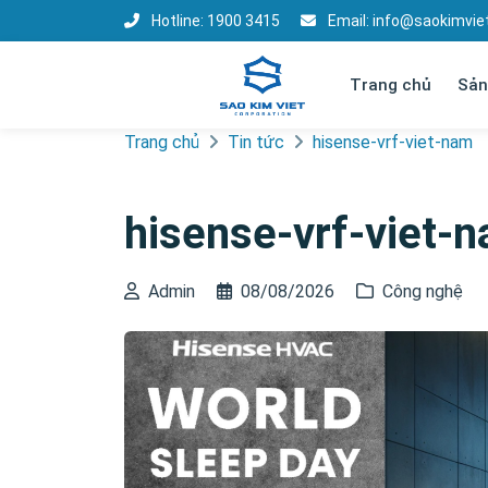
Hotline:
1900 3415
Email:
info@saokimvie
Trang chủ
Sả
Trang chủ
Tin tức
hisense-vrf-viet-nam
hisense-vrf-viet-
Admin
08/08/2026
Công nghệ