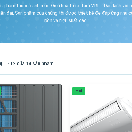
n phẩm thuộc danh mục Điều hòa trung tâm VRF - Dàn lạnh với c
hiện đại. Sản phẩm của chúng tôi được thiết kế để đáp ứng nhu c
bền và hiệu suất cao.
hị 1 - 12 của 14 sản phẩm
Mới