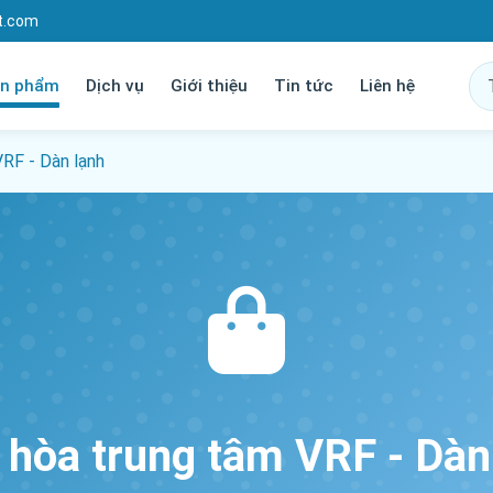
t.com
n phẩm
Dịch vụ
Giới thiệu
Tin tức
Liên hệ
VRF - Dàn lạnh
 hòa trung tâm VRF - Dàn