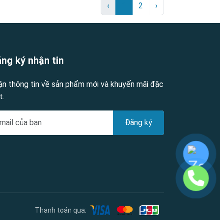
‹
1
2
›
ng ký nhận tin
ận thông tin về sản phẩm mới và khuyến mãi đặc
t.
Đăng ký
Thanh toán qua: