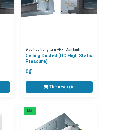
Điều hòa trung tâm VRF - Dàn lạnh
Ceiling Ducted (DC High Static
Pressure)
0₫
Thêm vào giỏ
Mới