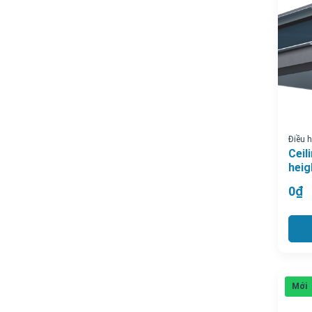
Điều 
Ceil
heig
0₫
Mới