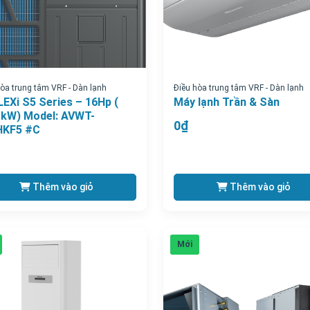
hòa trung tâm VRF - Dàn lạnh
Điều hòa trung tâm VRF - Dàn lạnh
LEXi S5 Series – 16Hp (
Máy lạnh Trần & Sàn
 kW) Model: AVWT-
0₫
HKF5 #C
Thêm vào giỏ
Thêm vào giỏ
Mới