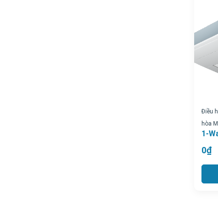
Điều 
hòa Mu
1-W
0₫