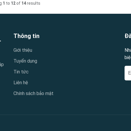
ng
1
to
12
of
14
results
Thông tin
Đă
T
Giới thiệu
Nh
biệ
Tuyển dụng
áp
Tin tức
Liên hệ
Chính sách bảo mật