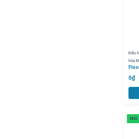
Điều 
hòa Mu
Floo
0₫
Mới